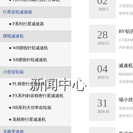
02
小型齿轮
2020.3
● TRSS系列蜗杆丝杆升降机
行星齿轮减速箱
体停车场
行星齿轮减速箱
● P系列行星减速器
28
RV铝
● P系列行星减速器
摆线减速机
GN系列
2019.11
内外最先
摆线减速机
● WB摆线针轮减速机
● WB摆线针轮减速机
● XB摆线针轮减速机
04
减速机
● XB摆线针轮减速机
小型齿轮箱
蜗轮蜗杆
2019.11
新闻中心
大的影响
小型齿轮箱
● PL精密行星减速机
● PL精密行星减速机
● PX系列斜齿精密行星减速机
31
缩小丝
● PX系列斜齿精密行星减速机
● HB系列大功率齿轮箱
误差补偿
2019.10
差补偿方
● HB系列大功率齿轮箱
● 高精密行星减速机
● 高精密行星减速机
无极变速箱